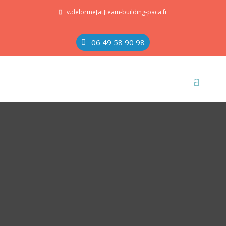
v.delorme[at]team-building-paca.fr
06 49 58 90 98