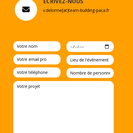
ECRIVEZ-NOUS
v.delorme[at]team-building-paca.fr