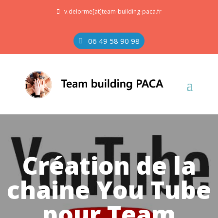
v.delorme[at]team-building-paca.fr
06 49 58 90 98
Création de la
chaine You Tube
pour Team