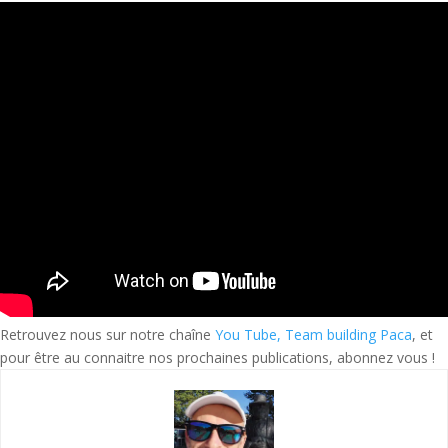
Retrouvez nous sur notre chaîne
You Tube, Team building Paca
, et
pour être au connaitre nos prochaines publications, abonnez vous !