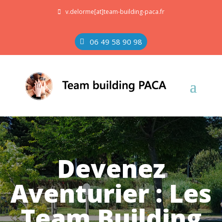
v.delorme[at]team-building-paca.fr
06 49 58 90 98
Devenez
Aventurier : Les
Team Building