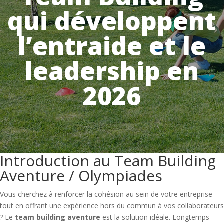
qui développent
l’entraide et le
leadership en
2026
Introduction au Team Building
Aventure / Olympiades
Vous cherchez à renforcer la cohésion au sein de votre entreprise
tout en offrant une expérience hors du commun à vos collaborateurs
? Le
team building aventure
est la solution idéale. Longtemps