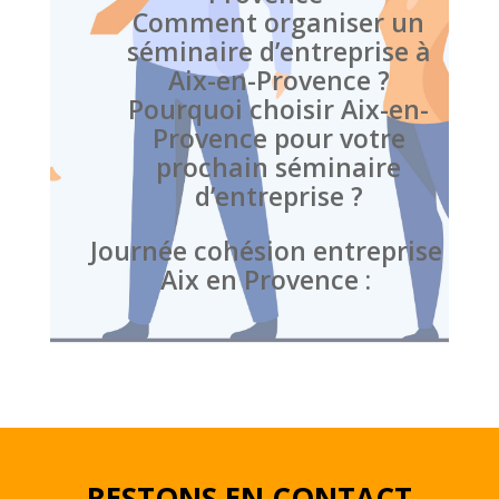
Comment organiser un
séminaire d’entreprise à
Aix-en-Provence ?
Pourquoi choisir Aix-en-
Provence pour votre
prochain séminaire
d’entreprise ?
Journée cohésion entreprise
Aix en Provence :
RESTONS EN CONTACT