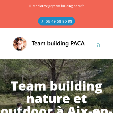
v.delorme[at]team-building-paca.fr
06 49 58 90 98
Team building
nature et
outdoor à Aix-en-